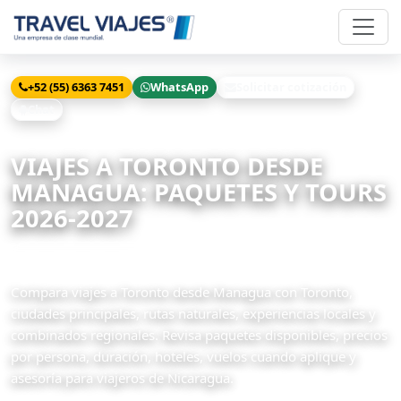
+52 (55) 6363 7451
WhatsApp
Solicitar cotización
Chat
Inicio
Viajes
Toronto desde Managua
VIAJES A TORONTO DESDE
MANAGUA: PAQUETES Y TOURS
2026-2027
3 paquetes disponibles
Compara viajes a Toronto desde Managua con Toronto,
ciudades principales, rutas naturales, experiencias locales y
combinados regionales. Revisa paquetes disponibles, precios
por persona, duración, hoteles, vuelos cuando aplique y
asesoría para viajeros de Nicaragua.