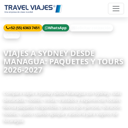
+52 (55) 6363 7451
WhatsApp
Solicitar cotización
Chat
Inicio
Viajes
Sydney desde Managua
VIAJES A SYDNEY DESDE
MANAGUA: PAQUETES Y TOURS
2026-2027
3 paquetes disponibles
Compara viajes a Sydney desde Managua con Sydney, rutas
destacadas, hoteles, visitas, traslados y experiencias locales.
Revisa paquetes disponibles, precios por persona, duración,
hoteles, vuelos cuando aplique y asesoría para viajeros de
Nicaragua.