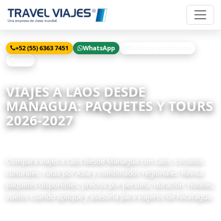
+52 (55) 6363 7451
WhatsApp
Solicitar cotización
Chat
Inicio
Viajes
Laos desde Managua
VIAJES A LAOS DESDE
MANAGUA: PAQUETES Y TOURS
2026-2027
1 paquetes disponibles
Compara viajes a Laos desde Managua con Laos, circuitos
culturales, rutas por Asia y combinados regionales. Revisa
paquetes disponibles, precios por persona, duración, hoteles,
vuelos cuando aplique y asesoría para viajeros de Nicaragua.