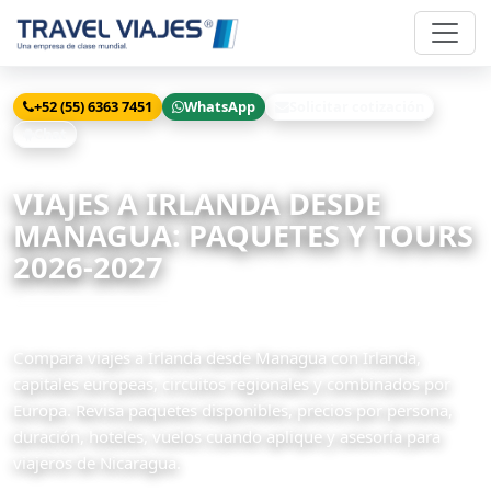
+52 (55) 6363 7451
WhatsApp
Solicitar cotización
Chat
Inicio
Viajes
Irlanda desde Managua
VIAJES A IRLANDA DESDE
MANAGUA: PAQUETES Y TOURS
2026-2027
5 paquetes disponibles
Compara viajes a Irlanda desde Managua con Irlanda,
capitales europeas, circuitos regionales y combinados por
Europa. Revisa paquetes disponibles, precios por persona,
duración, hoteles, vuelos cuando aplique y asesoría para
viajeros de Nicaragua.