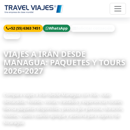
+52 (55) 6363 7451
WhatsApp
Solicitar cotización
Chat
Inicio
Viajes
Irán desde Managua
VIAJES A IRÁN DESDE
MANAGUA: PAQUETES Y TOURS
2026-2027
3 paquetes disponibles
Compara viajes a Irán desde Managua con Irán, rutas
destacadas, hoteles, visitas, traslados y experiencias locales.
Revisa paquetes disponibles, precios por persona, duración,
hoteles, vuelos cuando aplique y asesoría para viajeros de
Nicaragua.