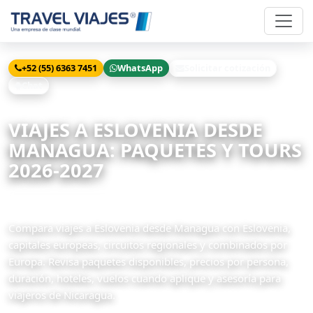
+52 (55) 6363 7451
WhatsApp
Solicitar cotización
Chat
Inicio
Viajes
Eslovenia desde Managua
VIAJES A ESLOVENIA DESDE
MANAGUA: PAQUETES Y TOURS
2026-2027
8 paquetes disponibles
Compara viajes a Eslovenia desde Managua con Eslovenia,
capitales europeas, circuitos regionales y combinados por
Europa. Revisa paquetes disponibles, precios por persona,
duración, hoteles, vuelos cuando aplique y asesoría para
viajeros de Nicaragua.