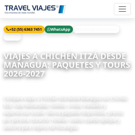
+52 (55) 6363 7451
WhatsApp
Solicitar cotización
Chat
Inicio
Viajes
Chichén Itzá desde Managua
VIAJES A CHICHÉN ITZÁ DESDE
MANAGUA: PAQUETES Y TOURS
2026-2027
20 paquetes disponibles
Compara viajes a Chichén Itzá desde Managua con Chichén
Itzá, rutas destacadas, hoteles, visitas, traslados y
experiencias locales. Revisa paquetes disponibles, precios
por persona, duración, hoteles, vuelos cuando aplique y
asesoría para viajeros de Nicaragua.