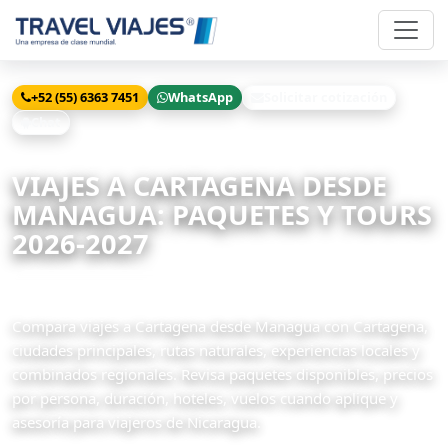
+52 (55) 6363 7451
WhatsApp
Solicitar cotización
Chat
Inicio
Viajes
Cartagena desde Managua
VIAJES A CARTAGENA DESDE
MANAGUA: PAQUETES Y TOURS
2026-2027
14 paquetes disponibles
Compara viajes a Cartagena desde Managua con Cartagena,
ciudades principales, rutas naturales, experiencias locales y
combinados regionales. Revisa paquetes disponibles, precios
por persona, duración, hoteles, vuelos cuando aplique y
asesoría para viajeros de Nicaragua.