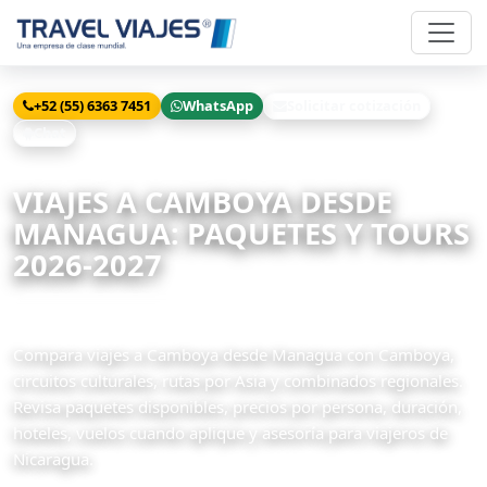
+52 (55) 6363 7451
WhatsApp
Solicitar cotización
Chat
Inicio
Viajes
Camboya desde Managua
VIAJES A CAMBOYA DESDE
MANAGUA: PAQUETES Y TOURS
2026-2027
4 paquetes disponibles
Compara viajes a Camboya desde Managua con Camboya,
circuitos culturales, rutas por Asia y combinados regionales.
Revisa paquetes disponibles, precios por persona, duración,
hoteles, vuelos cuando aplique y asesoría para viajeros de
Nicaragua.