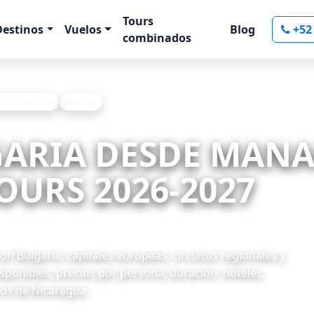
Tours
Destinos
Vuelos
Blog
+52
combinados
r cotización
Chat
LGARIA DESDE MAN
OURS 2026-2027
 Bulgaria, capitales europeas, circuitos regionales y
ponibles, precios por persona, duración, hoteles,
ros de Nicaragua.