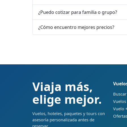
¿Puedo cotizar para familia o grupo?
¿Cómo encuentro mejores precios?
Viaja más,
Vuelo
Buscar
elige mejor.
Vuelos
Vuelo +
Vuelos, hoteles, paquetes y tours con
Ofertas
asesoría personalizada antes de
reservar.