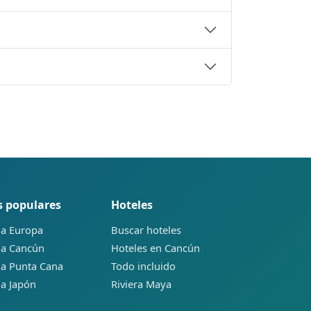
s populares
Hoteles
 a Europa
Buscar hoteles
 a Cancún
Hoteles en Cancún
 a Punta Cana
Todo incluido
 a Japón
Riviera Maya