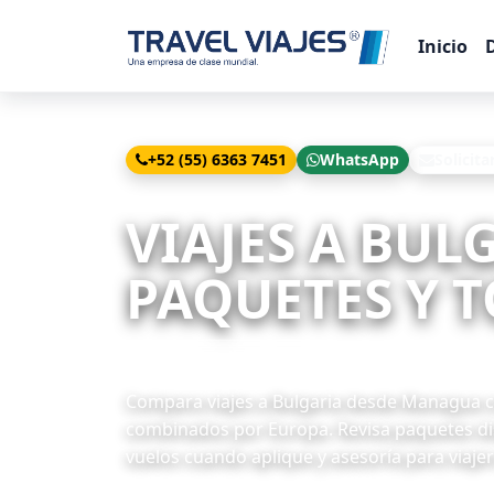
Inicio
+52 (55) 6363 7451
WhatsApp
Solicita
Inicio
Viajes
Bulgaria desde Managua
VIAJES A BU
PAQUETES Y T
4 paquetes disponibles
Compara viajes a Bulgaria desde Managua con
combinados por Europa. Revisa paquetes dis
vuelos cuando aplique y asesoría para viaje