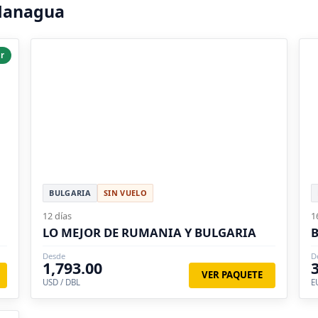
 Managua
r
BULGARIA
SIN VUELO
12 días
1
LO MEJOR DE RUMANIA Y BULGARIA
B
Desde
D
1,793.00
VER PAQUETE
USD / DBL
E