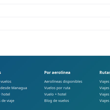
s
Por aerolínea
Ruta
 vuelos
Aerolíneas disponibles
Viajes
 desde Managua
Vuelos por ruta
Viajes
 hotel
Vuelo + hotel
Viajes
 de viaje
Blog de vuelos
Viajes