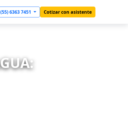
 (55) 6363 7451
Cotizar con asistente
AGUA: