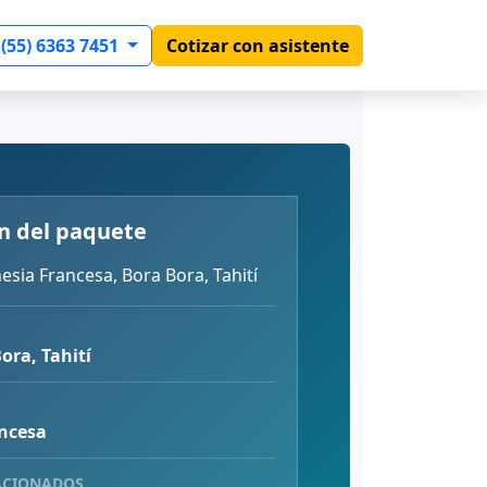
 (55) 6363 7451
Cotizar con asistente
n del paquete
esia Francesa, Bora Bora, Tahití
Bora, Tahití
ancesa
ACIONADOS