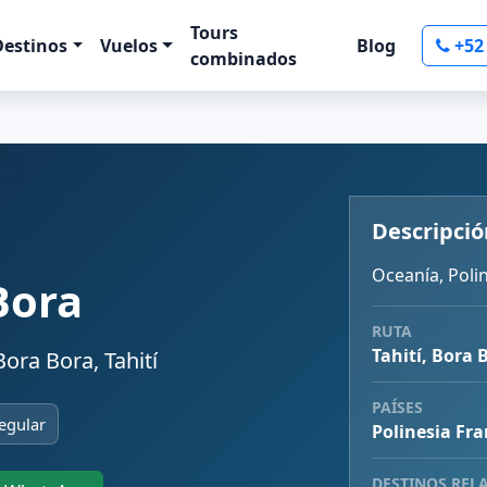
Tours
Destinos
Vuelos
Blog
+52
combinados
Descripció
Oceanía, Polin
Bora
RUTA
Tahití, Bora 
ora Bora, Tahití
PAÍSES
egular
Polinesia Fr
DESTINOS REL