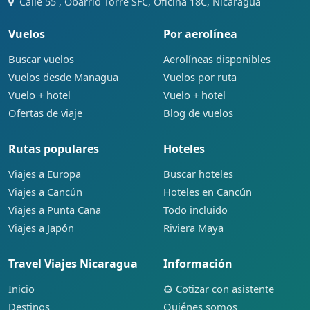
Calle 55 , Obarrio Torre SFC, Oficina 18C, Nicaragua
Vuelos
Por aerolínea
Buscar vuelos
Aerolíneas disponibles
Vuelos desde Managua
Vuelos por ruta
Vuelo + hotel
Vuelo + hotel
Ofertas de viaje
Blog de vuelos
Rutas populares
Hoteles
Viajes a Europa
Buscar hoteles
Viajes a Cancún
Hoteles en Cancún
Viajes a Punta Cana
Todo incluido
Viajes a Japón
Riviera Maya
Travel Viajes Nicaragua
Información
Inicio
Cotizar con asistente
Destinos
Quiénes somos