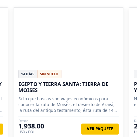
14 DÍAS
SIN VUELO
Y
EGIPTO Y TIERRA SANTA: TIERRA DE
P
MOISES
Y
l
Si lo que buscas son viajes económicos para
N
conocer la ruta de Moisés, el desierto de Aravá,
e
,
la ruta del antiguo testamento, ésta ruta de 14
días.
Desde
D
1,938.00
VER PAQUETE
USD / DBL
U