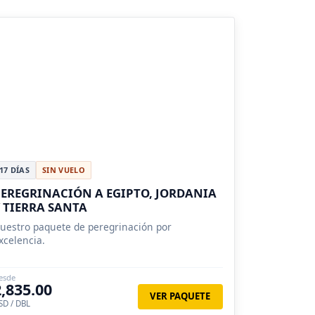
17 DÍAS
SIN VUELO
EREGRINACIÓN A EGIPTO, JORDANIA
 TIERRA SANTA
uestro paquete de peregrinación por
xcelencia.
esde
2,835.00
VER PAQUETE
SD / DBL