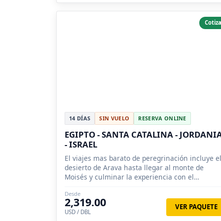
Cotiza
14 DÍAS
SIN VUELO
RESERVA ONLINE
EGIPTO - SANTA CATALINA - JORDANI
- ISRAEL
El viajes mas barato de peregrinación incluye e
desierto de Arava hasta llegar al monte de
Moisés y culminar la experiencia con el
monasterio de Santa Catalina.
Desde
2,319.00
VER PAQUETE
USD / DBL