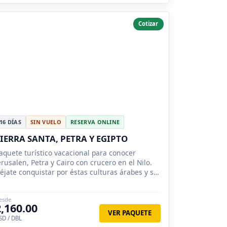
Cotizar
16 DÍAS
SIN VUELO
RESERVA ONLINE
IERRA SANTA, PETRA Y EGIPTO
aquete turístico vacacional para conocer
erusalen, Petra y Cairo con crucero en el Nilo.
éjate conquistar por éstas culturas árabes y su
nfinita cultura.
esde
2,160.00
VER PAQUETE
SD / DBL