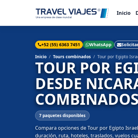
Inicio
+52 (55) 6363 7451
WhatsApp
Solicita
Inicio
Tours combinados
Tour por Egipto Isr
TOUR POR EG
DESDE NICAR
COMBINADOS 
7 paquetes disponibles
Compara opciones de Tour por Egipto Israel 
duración, ruta, hoteles, traslados, vuelos c