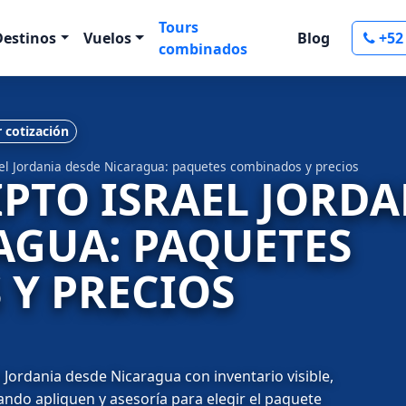
Tours
Destinos
Vuelos
Blog
+52
combinados
r cotización
ael Jordania desde Nicaragua: paquetes combinados y precios
IPTO ISRAEL JORD
AGUA: PAQUETES
Y PRECIOS
Jordania desde Nicaragua con inventario visible,
uando apliquen y asesoría para elegir el paquete