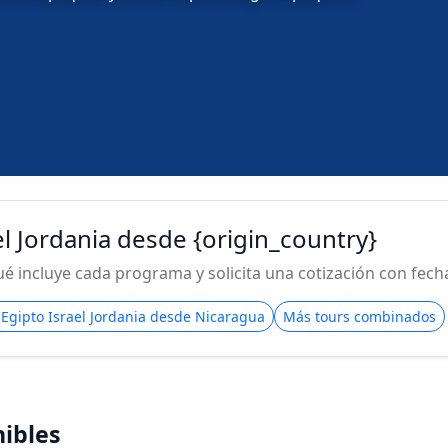
el Jordania desde {origin_country}
 incluye cada programa y solicita una cotización con fecha 
 Egipto Israel Jordania desde Nicaragua
Más tours combinados
ibles