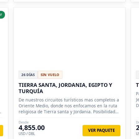
r
26 DÍAS
SIN VUELO
TIERRA SANTA, JORDANIA, EGIPTO Y
T
TURQUÍA
P
J
De nuestros circuitos turísticos mas completos a
D
Oriente Medio, donde nos enfocamos en la ruta
i
e
religiosa de Tierra santa y Jordania. Posibilidad
de conocer y nadar en Mar Muerto.
Desde
D
4,855.00
VER PAQUETE
USD / DBL
U