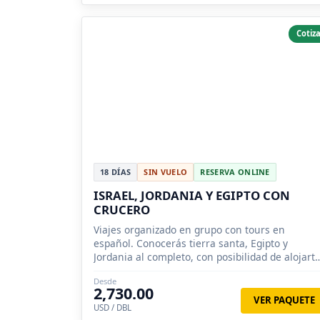
Cotiza
18 DÍAS
SIN VUELO
RESERVA ONLINE
ISRAEL, JORDANIA Y EGIPTO CON
CRUCERO
Viajes organizado en grupo con tours en
español. Conocerás tierra santa, Egipto y
Jordania al completo, con posibilidad de alojart
en un hotel cápsula en Wadi rum.
Desde
2,730.00
VER PAQUETE
USD / DBL