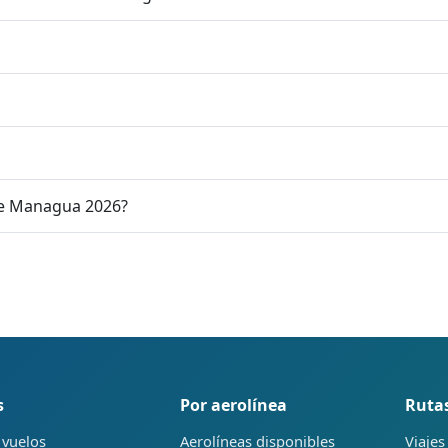
de Managua 2026?
s
Por aerolínea
Ruta
 vuelos
Aerolíneas disponibles
Viajes