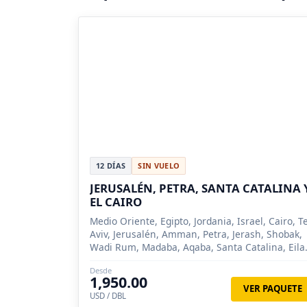
12 DÍAS
SIN VUELO
JERUSALÉN, PETRA, SANTA CATALINA 
EL CAIRO
Medio Oriente, Egipto, Jordania, Israel, Cairo, Te
Aviv, Jerusalén, Amman, Petra, Jerash, Shobak,
Wadi Rum, Madaba, Aqaba, Santa Catalina, Eilat
Monte Nebo
Desde
1,950.00
VER PAQUETE
USD / DBL